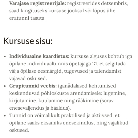
Varajase registreerijale:
registreerides detsembris,
saad kingituseks kursuse jooksul või lõpus ühe
eratunni tasuta.
Kursuse sisu:
Individuaalne kaardistus:
kursuse alguses kohtub iga
õpilane individuaaltunnis õpetajaga 1:1, et selgitada
välja õpilase eesmärgid, tugevused ja täiendamist
vajavad oskused.
Grupitunnid veebis:
iganädalased kohtumised
keskenduvad põhioskuste arendamisele: lugemine,
kirjutamine, kuulamine ning rääkimine (sorav
eneseväljendus ja hääldus).
Tunnid on võimalikult praktilised ja aktiivsed, et
õpilane saaks eksamiks enesekindlust ning vajalikud
oskused.