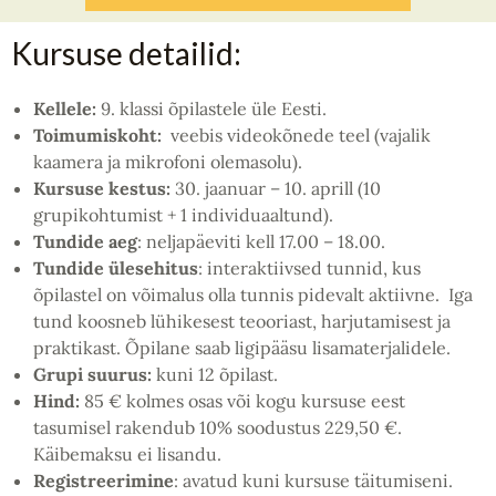
Kursuse detailid:
Kellele:
9. klassi õpilastele üle Eesti.
Toimumiskoht:
veebis videokõnede teel (vajalik
kaamera ja mikrofoni olemasolu).
Kursuse kestus:
30. jaanuar – 10. aprill (10
grupikohtumist + 1 individuaaltund).
Tundide aeg
: neljapäeviti kell 17.00 – 18.00.
Tundide ülesehitus
: interaktiivsed tunnid, kus
õpilastel on võimalus olla tunnis pidevalt aktiivne. Iga
tund koosneb lühikesest teooriast, harjutamisest ja
praktikast. Õpilane saab ligipääsu lisamaterjalidele.
Grupi suurus:
kuni 12 õpilast.
Hind:
85 € kolmes osas või kogu kursuse eest
tasumisel rakendub 10% soodustus 229,50 €.
Käibemaksu ei lisandu.
Registreerimine
: avatud kuni kursuse täitumiseni.