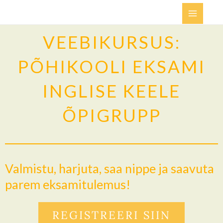
Skip
Main
to
Menu
content
VEEBIKURSUS:
PÕHIKOOLI EKSAMI
INGLISE KEELE
ÕPIGRUPP
Valmistu, harjuta, saa nippe ja saavuta
parem eksamitulemus!
REGISTREERI SIIN