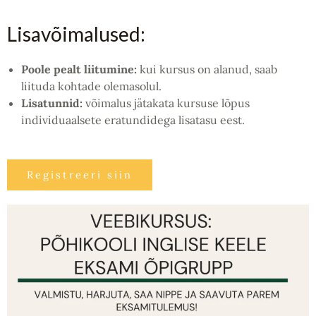
Lisavõimalused:
Poole pealt liitumine:
kui kursus on alanud, saab
liituda kohtade olemasolul.
Lisatunnid:
võimalus jätakata kursuse lõpus
individuaalsete eratundidega lisatasu eest.
Registreeri siin